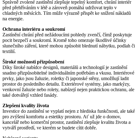
Správně zvolené zastínění zlepšuje tepelný komfort, chrání interiér
před přehříváním v létě a zároveň pomáhá udržovat teplo v
chladných měsících. Tím může výrazně přispět ke snížení nákladů
na energie.
Ochrana interiéru a soukromí
Zastínění chrání před nežádoucími pohledy zvenčí, čímž poskytuje
pocit bezpečí a soukromí. Kromě toho omezuje škodlivé účinky
slunečního záření, které mohou způsobit blednutí nábytku, podlah či
textilií.
Široké možnosti přizpůsobení
Díky široké nabídce designů, materiálů a technologií je zastínění
snadno přizpůsobitelné individuálním potřebám a vkusu. Interiérové
prvky, jako jsou žaluzie, roletky či japonské stěny, umožňují ladit
prostor do posledního detailu. Exteriérové systémy, jako markýzy,
venkovní žaluzie nebo rolety, nabízejí nejen praktickou ochranu, ale
také dotvářejí vzhled fasády.
Zlepšení kvality života
Investice do zastínění se vyplatí nejen z hlediska funkčnosti, ale také
pro zvýšení komfortu a estetiky prostoru. Ať už jde o domov,
kancelář nebo komerční prostor, zastínění zlepšuje kvalitu života a
vytváří prostředí, ve kterém se budete cítit dobře.