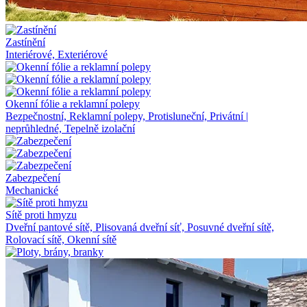
Zastínění
Interiérové, Exteriérové
Okenní fólie a reklamní polepy
Bezpečnostní, Reklamní polepy, Protisluneční, Privátní |
neprůhledné, Tepelně izolační
Zabezpečení
Mechanické
Sítě proti hmyzu
Dveřní pantové sítě, Plisovaná dveřní síť, Posuvné dveřní sítě,
Rolovací sítě, Okenní sítě