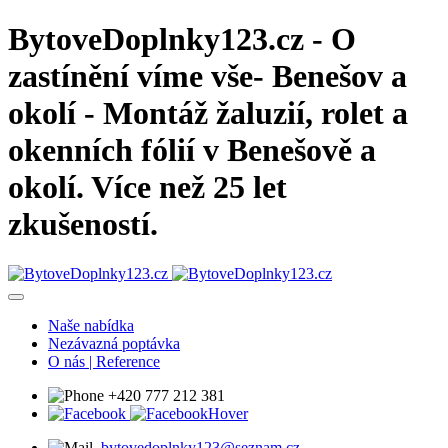
BytoveDoplnky123.cz - O
zastínění víme vše- Benešov a
okolí - Montáž žaluzií, rolet a
okenních fólií v Benešově a
okolí. Více než 25 let
zkušeností.
Naše nabídka
Nezávazná poptávka
O nás | Reference
+420 777 212 381
bytovedoplnky123@seznam.cz