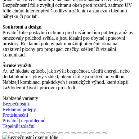
Bezpečnostní fólie zvyšují ochranu oken proti rozbití, zatímco UV
fólie chrání interiér před škodlivým zářením a zamezují blednutí
nábytku či podlah.
Soukromí a design
Privátní fólie poskytují ochranu před nežádoucími pohledy, aniž by
omezovaly průchod světla, a jsou ideální pro obytné i pracovní
prostory. Reklamní polepy pak umožňují přeměnit okna na
atraktivní plochy pro propagaci značky, sdělení či vizuální
komunikaci.
Široké využití
Ať už hledáte způsob, jak zvýšit bezpečnost, ušetřit energii, nebo
dodat oknům stylový vzhled, okenní fólie jsou skvělou volbou.
Nabízejí kombinaci praktických i estetických výhod, které zlepší
každodenní život i pracovní prostředí.
Nabízené varianty
Bezpečnostní
Reklamní polepy
Protisluneční
Privátní | neprůhledné
Tepelně izolační