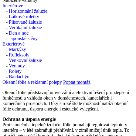
Nabízené varianty
Interiérové
-
Horizontální žaluzie
-
Látkové roletky
-
Plisované žaluzie
-
Vertikální žaluzie
-
Den a noc
-
Japonské stěny
Exteriérové
-
Markýzy
-
Refleksoly
-
Venkovní žaluzie
-
Verandy
-
Rolety
-
Baldachýn
Okenní fólie a reklamní polepy
Poptat montáž
Okenní fólie představují univerzální a efektivní řešení pro zlepšení
funkčnosti a vzhledu oken v domácnostech, kancelářích i
komerčních prostorách. Díky široké škále možností nabízí okenní
fólie ochranu, úsporu energie i estetické vylepšení.
Ochrana a úspora energie
Protisluneční a tepelně izolační fólie pomáhají regulovat teplotu v
interiéru – v létě zabraňují přehřívání, v zimě snižují únik tepla. To
přináší nejen větší komfort, ale také úsporu nákladů na energie.