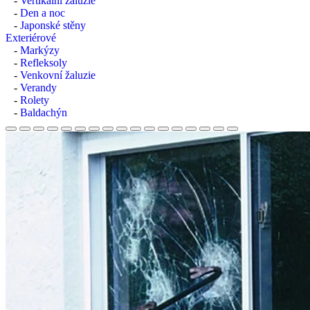
-
Vertikální žaluzie
-
Den a noc
-
Japonské stěny
Exteriérové
-
Markýzy
-
Refleksoly
-
Venkovní žaluzie
-
Verandy
-
Rolety
-
Baldachýn