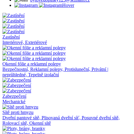
Zastínění
Interiérové, Exteriérové
Okenní fólie a reklamní polepy
Bezpečnostní, Reklamní polepy, Protisluneční, Privátní |
neprůhledné, Tepelně izolační
Zabezpečení
Mechanické
Sítě proti hmyzu
Dveřní pantové sítě, Plisovaná dveřní síť, Posuvné dveřní sítě,
Rolovací sítě, Okenní sítě