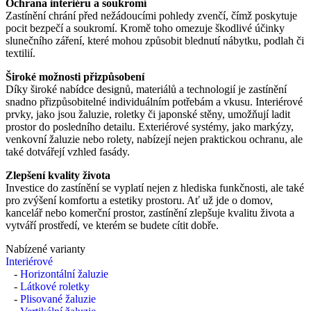
Ochrana interiéru a soukromí
Zastínění chrání před nežádoucími pohledy zvenčí, čímž poskytuje
pocit bezpečí a soukromí. Kromě toho omezuje škodlivé účinky
slunečního záření, které mohou způsobit blednutí nábytku, podlah či
textilií.
Široké možnosti přizpůsobení
Díky široké nabídce designů, materiálů a technologií je zastínění
snadno přizpůsobitelné individuálním potřebám a vkusu. Interiérové
prvky, jako jsou žaluzie, roletky či japonské stěny, umožňují ladit
prostor do posledního detailu. Exteriérové systémy, jako markýzy,
venkovní žaluzie nebo rolety, nabízejí nejen praktickou ochranu, ale
také dotvářejí vzhled fasády.
Zlepšení kvality života
Investice do zastínění se vyplatí nejen z hlediska funkčnosti, ale také
pro zvýšení komfortu a estetiky prostoru. Ať už jde o domov,
kancelář nebo komerční prostor, zastínění zlepšuje kvalitu života a
vytváří prostředí, ve kterém se budete cítit dobře.
Nabízené varianty
Interiérové
-
Horizontální žaluzie
-
Látkové roletky
-
Plisované žaluzie