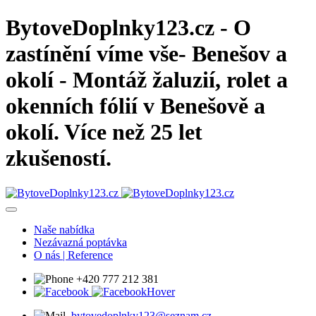
BytoveDoplnky123.cz - O
zastínění víme vše- Benešov a
okolí - Montáž žaluzií, rolet a
okenních fólií v Benešově a
okolí. Více než 25 let
zkušeností.
Naše nabídka
Nezávazná poptávka
O nás | Reference
+420 777 212 381
bytovedoplnky123@seznam.cz