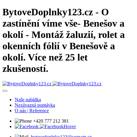
BytoveDoplnky123.cz - O
zastínění víme vše- Benešov a
okolí - Montáž žaluzií, rolet a
okenních fólií v Benešově a
okolí. Více než 25 let
zkušeností.
Naše nabídka
Nezávazná poptávka
O nás | Reference
+420 777 212 381
bytovedoplnky123@seznam.cz