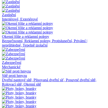
Zastínění
Interiérové, Exteriérové
Okenní fólie a reklamní polepy
Bezpečnostní, Reklamní polepy, Protisluneční, Privátní |
neprůhledné, Tepelně izolační
Zabezpečení
Mechanické
Sítě proti hmyzu
Dveřní pantové sítě, Plisovaná dveřní síť, Posuvné dveřní sítě,
Rolovací sítě, Okenní sítě