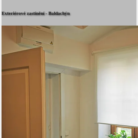
Exteriérové zastínění - Baldachýn