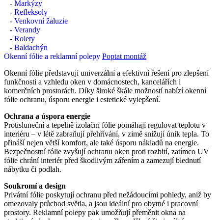
-
Markýzy
-
Refleksoly
-
Venkovní žaluzie
-
Verandy
-
Rolety
-
Baldachýn
Okenní fólie a reklamní polepy
Poptat montáž
Okenní fólie představují univerzální a efektivní řešení pro zlepšení
funkčnosti a vzhledu oken v domácnostech, kancelářích i
komerčních prostorách. Díky široké škále možností nabízí okenní
fólie ochranu, úsporu energie i estetické vylepšení.
Ochrana a úspora energie
Protisluneční a tepelně izolační fólie pomáhají regulovat teplotu v
interiéru – v létě zabraňují přehřívání, v zimě snižují únik tepla. To
přináší nejen větší komfort, ale také úsporu nákladů na energie.
Bezpečnostní fólie zvyšují ochranu oken proti rozbití, zatímco UV
fólie chrání interiér před škodlivým zářením a zamezují blednutí
nábytku či podlah.
Soukromí a design
Privátní fólie poskytují ochranu před nežádoucími pohledy, aniž by
omezovaly průchod světla, a jsou ideální pro obytné i pracovní
prostory. Reklamní polepy pak umožňují přeměnit okna na