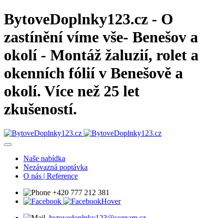
BytoveDoplnky123.cz - O
zastínění víme vše- Benešov a
okolí - Montáž žaluzií, rolet a
okenních fólií v Benešově a
okolí. Více než 25 let
zkušeností.
Naše nabídka
Nezávazná poptávka
O nás | Reference
+420 777 212 381
bytovedoplnky123@seznam.cz