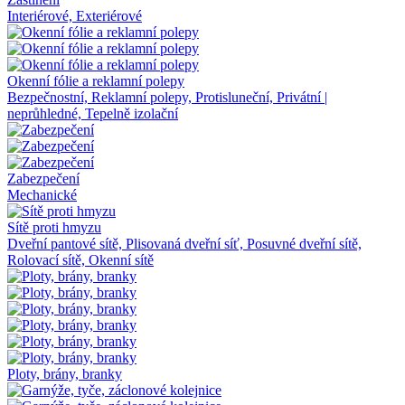
Interiérové, Exteriérové
Okenní fólie a reklamní polepy
Bezpečnostní, Reklamní polepy, Protisluneční, Privátní |
neprůhledné, Tepelně izolační
Zabezpečení
Mechanické
Sítě proti hmyzu
Dveřní pantové sítě, Plisovaná dveřní síť, Posuvné dveřní sítě,
Rolovací sítě, Okenní sítě
Ploty, brány, branky