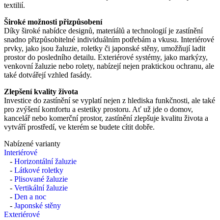
textilií.
Široké možnosti přizpůsobení
Díky široké nabídce designů, materiálů a technologií je zastínění
snadno přizpůsobitelné individuálním potřebám a vkusu. Interiérové
prvky, jako jsou žaluzie, roletky či japonské stěny, umožňují ladit
prostor do posledního detailu. Exteriérové systémy, jako markýzy,
venkovní žaluzie nebo rolety, nabízejí nejen praktickou ochranu, ale
také dotvářejí vzhled fasády.
Zlepšení kvality života
Investice do zastínění se vyplatí nejen z hlediska funkčnosti, ale také
pro zvýšení komfortu a estetiky prostoru. Ať už jde o domov,
kancelář nebo komerční prostor, zastínění zlepšuje kvalitu života a
vytváří prostředí, ve kterém se budete cítit dobře.
Nabízené varianty
Interiérové
-
Horizontální žaluzie
-
Látkové roletky
-
Plisované žaluzie
-
Vertikální žaluzie
-
Den a noc
-
Japonské stěny
Exteriérové