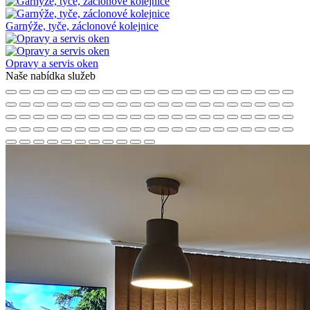
Garnýže, tyče, záclonové kolejnice
Opravy a servis oken
Naše nabídka služeb