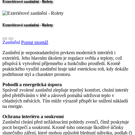
Exteriérové zastínění - Rolety
Exteriérové zastínění - Rolety
Zastínění
Poptat montáž
Zastínění je nepostradatelným prvkem moderních interiérů i
exteriérů. Jeho hlavním úkolem je regulace světla a teploty, což
přispívá k vytvoření příjemného a funkčního prostředí. Kromě
praktického využití zastínění hraje také estetickou roli, kdy dokáže
podtrhnout styl a charakter prostoru.
Pohodlí a energetická úspora
Správně zvolené zastínění zlepšuje tepelný komfort, chrání interiér
před přehříváním v létě a zároveň pomáhá udržovat teplo v
chladných měsících. Tím může výrazně přispět ke snížení nákladů
na energie.
Ochrana interiéru a soukromí
Zastínění chrání před nežádoucími pohledy zvenčí, čímž poskytuje
pocit bezpečí a soukromí. Kromě toho omezuje škodlivé účinky
slunečního záření, které mohou způsobit blednutí nábytku, podlah či