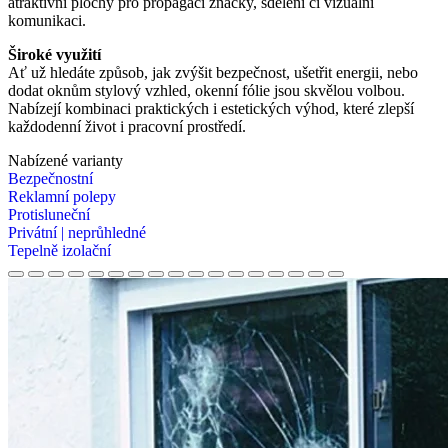
atraktivní plochy pro propagaci značky, sdělení či vizuální
komunikaci.
Široké využití
Ať už hledáte způsob, jak zvýšit bezpečnost, ušetřit energii, nebo
dodat oknům stylový vzhled, okenní fólie jsou skvělou volbou.
Nabízejí kombinaci praktických i estetických výhod, které zlepší
každodenní život i pracovní prostředí.
Nabízené varianty
Bezpečnostní
Reklamní polepy
Protisluneční
Privátní | neprůhledné
Tepelně izolační