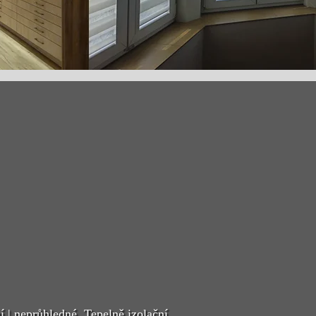
í | neprůhledné, Tepelně izolační