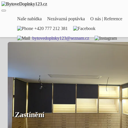
Naše nabídka
Nezávazná poptávka
O nás | Reference
+420 777 212 381
bytovedoplnky123@seznam.cz
Zastínění