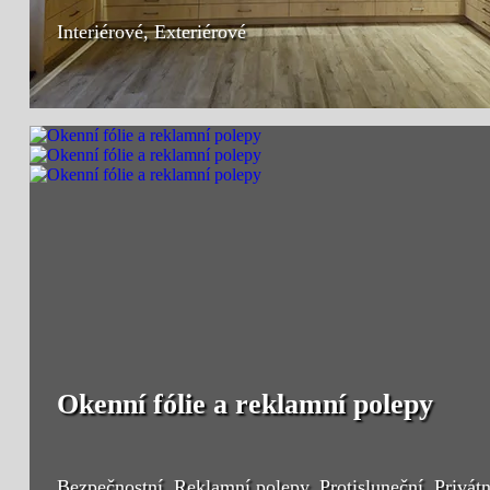
Interiérové, Exteriérové
Okenní fólie a reklamní polepy
Bezpečnostní, Reklamní polepy, Protisluneční, Privátn